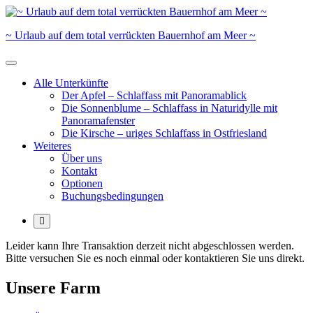
Skip
to
~ Urlaub auf dem total verrückten Bauernhof am Meer ~
content
Alle Unterkünfte
Der Apfel – Schlaffass mit Panoramablick
Die Sonnenblume – Schlaffass in Naturidylle mit
Panoramafenster
Die Kirsche – uriges Schlaffass in Ostfriesland
Weiteres
Über uns
Kontakt
Optionen
Buchungsbedingungen
More
Leider kann Ihre Transaktion derzeit nicht abgeschlossen werden.
Bitte versuchen Sie es noch einmal oder kontaktieren Sie uns direkt.
Unsere Farm