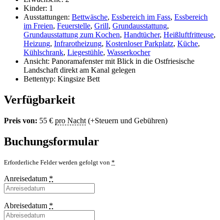
Kinder:
1
Ausstattungen:
Bettwäsche
,
Essbereich im Fass
,
Essbereich
im Freien
,
Feuerstelle
,
Grill
,
Grundausstattung
,
Grundausstattung zum Kochen
,
Handtücher
,
Heißluftfritteuse
,
Heizung
,
Infrarotheizung
,
Kostenloser Parkplatz
,
Küche
,
Kühlschrank
,
Liegestühle
,
Wasserkocher
Ansicht:
Panoramafenster mit Blick in die Ostfriesische
Landschaft direkt am Kanal gelegen
Bettentyp:
Kingsize Bett
Verfügbarkeit
Preis von:
55
€
pro Nacht
(+Steuern und Gebühren)
Buchungsformular
Erforderliche Felder werden gefolgt von
*
Anreisedatum
*
Abreisedatum
*