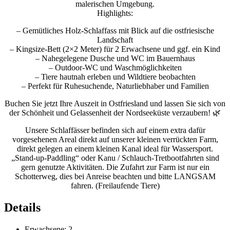
malerischen Umgebung.
Highlights:
– Gemütliches Holz-Schlaffass mit Blick auf die ostfriesische
Landschaft
– Kingsize-Bett (2×2 Meter) für 2 Erwachsene und ggf. ein Kind
– Nahegelegene Dusche und WC im Bauernhaus
– Outdoor-WC und Waschmöglichkeiten
– Tiere hautnah erleben und Wildtiere beobachten
– Perfekt für Ruhesuchende, Naturliebhaber und Familien
Buchen Sie jetzt Ihre Auszeit in Ostfriesland und lassen Sie sich von
der Schönheit und Gelassenheit der Nordseeküste verzaubern! 🌿
Unsere Schlaffässer befinden sich auf einem extra dafür
vorgesehenen Areal direkt auf unserer kleinen verrückten Farm,
direkt gelegen an einem kleinen Kanal ideal für Wassersport.
„Stand-up-Paddling“ oder Kanu / Schlauch-Tretbootfahrten sind
gern genutzte Aktivitäten. Die Zufahrt zur Farm ist nur ein
Schotterweg, dies bei Anreise beachten und bitte LANGSAM
fahren. (Freilaufende Tiere)
Details
Erwachsene:
2