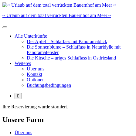
Skip
to
~ Urlaub auf dem total verrückten Bauernhof am Meer ~
content
Alle Unterkünfte
Der Apfel – Schlaffass mit Panoramablick
Die Sonnenblume – Schlaffass in Naturidylle mit
Panoramafenster
Die Kirsche – uriges Schlaffass in Ostfriesland
Weiteres
Über uns
Kontakt
Optionen
Buchungsbedingungen
More
Ihre Reservierung wurde storniert.
Unsere Farm
Über uns